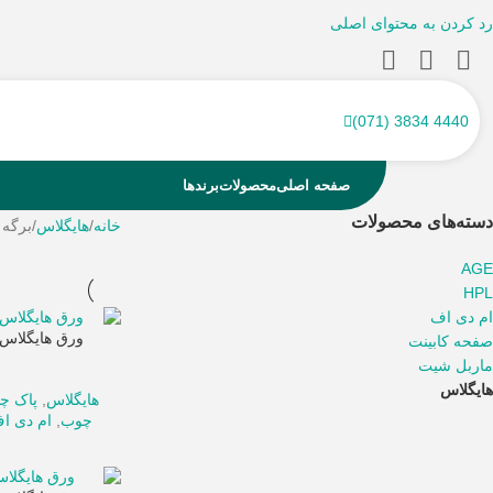
رد کردن به محتوای اصلی
4440 3834 (071)
صفحه اصلی
محصولات
برند‌ها
دسته‌های محصولات
خانه
هایگلاس
برگه 4
AGE
HPL
ام دی اف
ورق هایگلاس پ
صفحه کابینت
ماربل شیت
هایگلاس
هایگلاس
,
پاک چ
چوب
,
ام دی ا