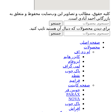
کلیه حقوق، مطالب و تصاویر این وب‌سایت محفوظ و متعلق به
بازرگانی احمد آبادی است.
جستجو
برای دیدن محصولات که دنبال آن هستید تایپ کنید.
جستجو
صفحه اصلی
محصولات
ام دی اف
کایزر هایم
ایزوفام
لمی گراف
پاک چوب
نقطه
فرامید
صفحه کابینت
چوبین فر
PARAX
NOVA
پاک چوب
افراش