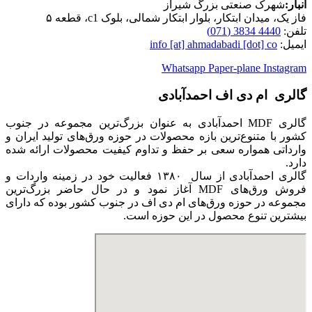
انبار:
شهرک صنعتی بزرگ شیراز
فاز یک، میدان ابتکار، بلوار ابتکار شمالی، بلوک c1، قطعه ۵
تلفن:
4440 3834 (071)
ایمیل:
info [at] ahmadabadi [dot] co
Whatsapp
Paper-plane
Instagram
گالری ام دی اف احمدآبادی
گالری MDF احمدآبادی به عنوان بزرگ‌ترین مجموعه در جنوب
کشور با متنوع‌ترین بازه محصولات در حوزه ورق‌های تولید ایران و
وارداتی همواره سعی بر حفظ و تداوم کیفیت محصولات ارائه شده
دارد.
گالری احمدآبادی از سال ۱۳۸۰ فعالیت خود در زمینه واردات و
فروش ورق‌های MDF‌ آغاز نمود و در حال حاضر بزرگ‌ترین
مجموعه در حوزه ورق‌های ام دی اف ‌در جنوب کشور بوده که دارای
بیشترین تنوع محصول در این حوزه است.