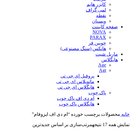
کایزر هایم
لمی گراف
نقطه
ویسپان
صفحه کابینت
NOVA
PARAX
چوبین فر
هانکس (سنگ مصنوعی)
ماربل شیت
هایگلاس
Age
Agt
پروفیل ای جی تی
ماتوپلاس ای جی تی
هایگلاس ای جی تی
پاک چوب
ام دی اف پاک چوب
هایگلاس پاک چوب
خانه
محصولات برچسب خورده “ام دی اف ایزوفام”
نمایش همه 17 نتیجه
مرتب‌سازی بر اساس جدیدترین