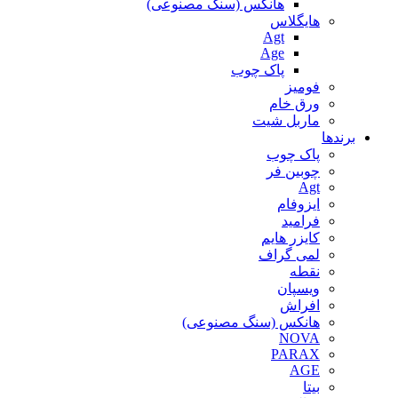
هانکس (سنگ مصنوعی)
هایگلاس
Agt
Age
پاک چوب
فومیز
ورق خام
ماربل شیت
برندها
پاک چوب
چوبین فر
Agt
ایزوفام
فرامید
کایزر هایم
لمی گراف
نقطه
ویسپان
افراش
هانکس (سنگ مصنوعی)
NOVA
PARAX
AGE
بیتا