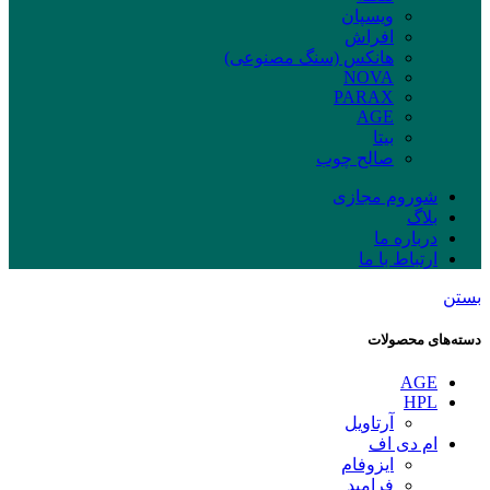
ویسپان
افراش
هانکس (سنگ مصنوعی)
NOVA
PARAX
AGE
بیتا
صالح چوب
شوروم مجازی
بلاگ
درباره ما
ارتباط با ما
بستن
دسته‌های محصولات
AGE
HPL
آرتاویل
ام دی اف
ایزوفام
فرامید