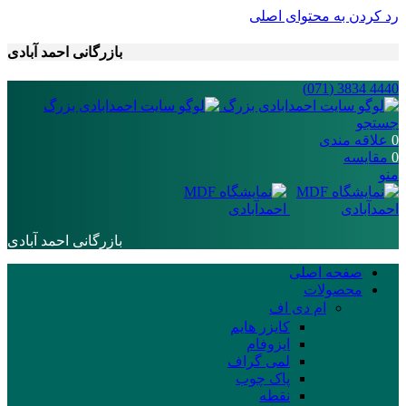
رد کردن به محتوای اصلی
بازرگانی احمد آبادی
4440 3834 (071)
جستجو
0
علاقه مندی
0
مقایسه
منو
بازرگانی احمد آبادی
صفحه اصلی
محصولات
ام دی اف
کایزر هایم
ایزوفام
لمی گراف
پاک چوب
نقطه