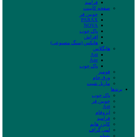
فرامید
صفحه کابینت
چوبین فر
PARAX
NOVA
پاک چوب
افراش
هانکس (سنگ مصنوعی)
هایگلاس
Agt
Age
پاک چوب
فومیز
ورق خام
ماربل شیت
برند‌ها
پاک چوب
چوبین فر
Agt
ایزوفام
فرامید
کایزر هایم
لمی گراف
نقطه