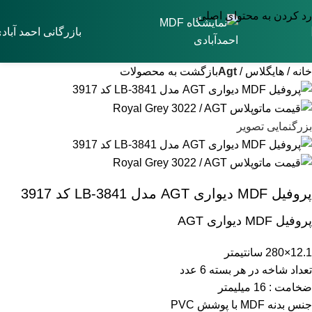
رد کردن به محتوای اصلی
بازرگانی احمد آباد
خانه
هایگلاس
Agt
بازگشت به محصولات
بزرگنمایی تصویر
پروفیل MDF دیواری AGT مدل LB-3841 کد 3917
پروفیل MDF دیواری AGT
12.1×280 سانتیمتر
تعداد شاخه در هر بسته 6 عدد
ضخامت : 16 میلیمتر
جنس بدنه MDF با پوشش PVC