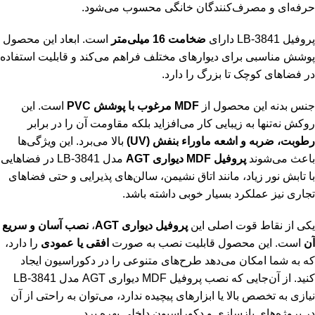
حرفه‌ای و مصرف‌کنندگان خانگی محسوب می‌شود.
پروفیل LB-3841 دارای
ضخامت 16 میلی‌متر
است. ابعاد این محصول
پوشش مناسبی برای دیوارهای مختلف فراهم می‌کند و قابلیت استفاده
در فضاهای کوچک تا بزرگ را دارد.
جنس بدنه این محصول از
MDF مرغوب با پوشش PVC
است. این
روکش نه‌تنها به زیبایی کار می‌افزاید بلکه مقاومت آن را در برابر
رطوبت، ضربه و اشعه ماوراء بنفش (UV)
بالا می‌برد. این ویژگی‌ها
باعث می‌شوند
پروفیل MDF دیواری AGT
مدل LB-3841 در فضاهایی
با تابش نور زیاد، مانند اتاق نشیمن، سالن‌های پذیرایی و حتی فضاهای
تجاری نیز عملکرد بسیار خوبی داشته باشد.
یکی از نقاط قوت اصلی این
پروفیل دیواری AGT
،
نصب آسان و سریع
آن
است. این محصول قابلیت نصب به صورت
افقی یا عمودی
را دارد،
که به شما امکان می‌دهد طرح‌های متنوعی را در دکوراسیون ایجاد
کنید. از آن‌جایی که نصب پروفیل MDF دیواری AGT مدل LB-3841
نیازی به تخصص بالا یا ابزارهای پیچیده ندارد، می‌توان به راحتی از آن
در پروژه‌های بازسازی و دکوراسیون داخلی بهره برد.