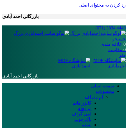
رد کردن به محتوای اصلی
بازرگانی احمد آبادی
4440 3834 (071)
جستجو
0
علاقه مندی
0
مقایسه
منو
بازرگانی احمد آبادی
صفحه اصلی
محصولات
ام دی اف
کایزر هایم
ایزوفام
لمی گراف
پاک چوب
نقطه