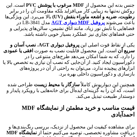
جنس بدنه این محصول از
MDF مرغوب با پوشش PVC
است. این
روکش نه‌تنها به زیبایی کار می‌افزاید بلکه مقاومت آن را در برابر
رطوبت، ضربه و اشعه ماوراء بنفش (UV)
بالا می‌برد. این ویژگی‌ها
باعث می‌شوند
پروفیل MDF دیواری AGT
مدل LB-3841 در
فضاهایی با تابش نور زیاد، مانند اتاق نشیمن، سالن‌های پذیرایی و
حتی فضاهای تجاری نیز عملکرد بسیار خوبی داشته باشد.
یکی از نقاط قوت اصلی این
پروفیل دیواری AGT
،
نصب آسان و
سریع آن
است. این محصول قابلیت نصب به صورت
افقی یا عمودی
را دارد، که به شما امکان می‌دهد طرح‌های متنوعی را در
دکوراسیون ایجاد کنید. از آن‌جایی که نصب آن نیازی به تخصص بالا یا
ابزارهای پیچیده ندارد، می‌توان به راحتی از آن در پروژه‌های
بازسازی و دکوراسیون داخلی بهره برد.
همچنین این دیوارپوش کاملاً
سازگار با محیط زیست
طراحی شده
است، که آن را به گزینه‌ای ایده‌آل برای خانه‌هایی با رویکرد پایدار و
دوستدار طبیعت تبدیل می‌کند.
قیمت مناسب و خرید مطمئن از نمایشگاه MDF
احمدآبادی
برای مشاهده کیفیت این محصول از نزدیک، بررسی رنگ‌بندی‌ها و
دریافت مشاوره تخصصی، توصیه می‌کنیم حتماً از
نمایشگاه MDF