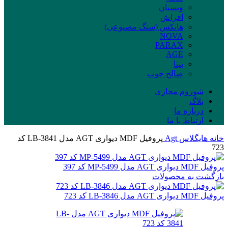
ویسپان
افراش
هانکس (سنگ مصنوعی)
NOVA
PARAX
AGE
بیتا
صالح چوب
شوروم مجازی
بلاگ
درباره ما
ارتباط با ما
خانه
هایگلاس
Agt
پروفیل MDF دیواری AGT مدل LB-3841 کد
723
پروفیل MDF دیواری AGT مدل MP-5499 کد 397
بازگشت به محصولات
پروفیل MDF دیواری AGT مدل LB-3846 کد 723