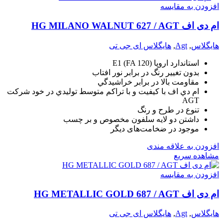
افزودن به مقایسه
ام دی اف HG MILANO WALNUT 627 / AGT
هایگلاس
,
Agt
,
هایگلاس ای جی تی
استاندارد اروپا (E1 (FA 120
بدون تغيير رنگ در برابر نور افتاب
مقاومت بالا در برابر خراشيدگي
ام دي اف با کيفيت و با تراکم متوسط توليدي در خود شرکت
AGT
تنوع در طرح و رنگ
داشتن دو لايه سلفون مخصوص و بر چسب
موجود در ضخامت‌های دیگر
افزودن به علاقه مندی
مشاهده سریع
افزودن به مقایسه
ام دی اف HG METALLIC GOLD 687 / AGT
هایگلاس
,
Agt
,
هایگلاس ای جی تی