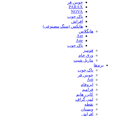
چوبین فر
PARAX
NOVA
پاک چوب
افراش
هانکس (سنگ مصنوعی)
هایگلاس
Agt
Age
پاک چوب
فومیز
ورق خام
ماربل شیت
برندها
پاک چوب
چوبین فر
Agt
ایزوفام
فرامید
کایزر هایم
لمی گراف
نقطه
ویسپان
افراش