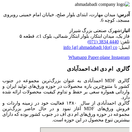
آدرس:
میدان مهارت، ابتدای بلوار صلح، خیابان امام خمینی روبروی
مسجد، کوچه 6.
انبار:
شهرک صنعتی بزرگ شیراز
فاز یک، میدان ابتکار، بلوار ابتکار شمالی، بلوک c1، قطعه ۵
تلفن:
4440 3834 (071)
ایمیل:
info [at] ahmadabadi [dot] co
Whatsapp
Paper-plane
Instagram
گالری ام دی اف احمدآبادی
گالری MDF احمدآبادی به عنوان بزرگ‌ترین مجموعه در جنوب
کشور با متنوع‌ترین بازه محصولات در حوزه ورق‌های تولید ایران و
وارداتی همواره سعی بر حفظ و تداوم کیفیت محصولات ارائه شده
دارد.
گالری احمدآبادی از سال ۱۳۸۰ فعالیت خود در زمینه واردات و
فروش ورق‌های MDF‌ آغاز نمود و در حال حاضر بزرگ‌ترین
مجموعه در حوزه ورق‌های ام دی اف ‌در جنوب کشور بوده که دارای
بیشترین تنوع محصول در این حوزه است.