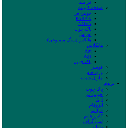
فرامید
صفحه کابینت
چوبین فر
PARAX
NOVA
پاک چوب
افراش
هانکس (سنگ مصنوعی)
هایگلاس
Agt
Age
پاک چوب
فومیز
ورق خام
ماربل شیت
برند‌ها
پاک چوب
چوبین فر
Agt
ایزوفام
فرامید
کایزر هایم
لمی گراف
نقطه