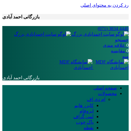
رد کردن به محتوای اصلی
بازرگانی احمد آبادی
4440 3834 (071)
جستجو
0
علاقه مندی
0
مقایسه
منو
بازرگانی احمد آبادی
صفحه اصلی
محصولات
ام دی اف
کایزر هایم
ایزوفام
لمی گراف
پاک چوب
نقطه