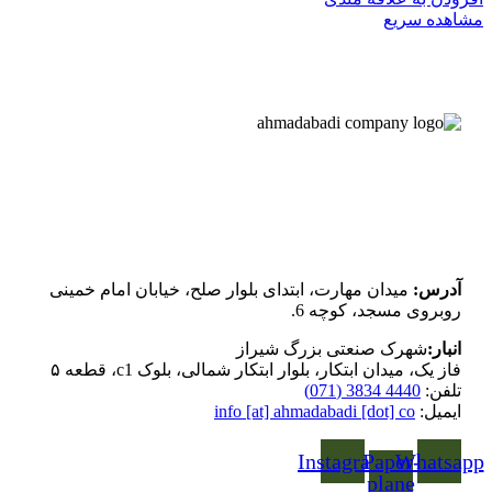
مشاهده سریع
آدرس:
میدان مهارت، ابتدای بلوار صلح، خیابان امام خمینی
روبروی مسجد، کوچه 6.
انبار:
شهرک صنعتی بزرگ شیراز
فاز یک، میدان ابتکار، بلوار ابتکار شمالی، بلوک c1، قطعه ۵
تلفن:
4440 3834 (071)
ایمیل:
info [at] ahmadabadi [dot] co
Instagram
Paper-
Whatsapp
plane