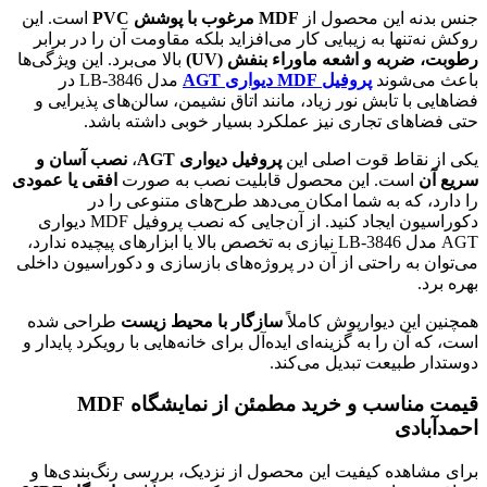
جنس بدنه این محصول از
MDF مرغوب با پوشش PVC
است. این
روکش نه‌تنها به زیبایی کار می‌افزاید بلکه مقاومت آن را در برابر
رطوبت، ضربه و اشعه ماوراء بنفش (UV)
بالا می‌برد. این ویژگی‌ها
باعث می‌شوند
پروفیل MDF دیواری AGT
مدل LB-3846 در
فضاهایی با تابش نور زیاد، مانند اتاق نشیمن، سالن‌های پذیرایی و
حتی فضاهای تجاری نیز عملکرد بسیار خوبی داشته باشد.
یکی از نقاط قوت اصلی این
پروفیل دیواری AGT
،
نصب آسان و
سریع آن
است. این محصول قابلیت نصب به صورت
افقی یا عمودی
را دارد، که به شما امکان می‌دهد طرح‌های متنوعی را در
دکوراسیون ایجاد کنید. از آن‌جایی که نصب پروفیل MDF دیواری
AGT مدل LB-3846 نیازی به تخصص بالا یا ابزارهای پیچیده ندارد،
می‌توان به راحتی از آن در پروژه‌های بازسازی و دکوراسیون داخلی
بهره برد.
همچنین این دیوارپوش کاملاً
سازگار با محیط زیست
طراحی شده
است، که آن را به گزینه‌ای ایده‌آل برای خانه‌هایی با رویکرد پایدار و
دوستدار طبیعت تبدیل می‌کند.
قیمت مناسب و خرید مطمئن از نمایشگاه MDF
احمدآبادی
برای مشاهده کیفیت این محصول از نزدیک، بررسی رنگ‌بندی‌ها و