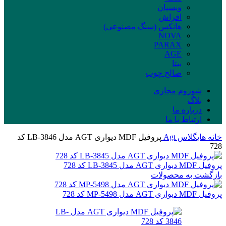
ویسپان
افراش
هانکس (سنگ مصنوعی)
NOVA
PARAX
AGE
بیتا
صالح چوب
شوروم مجازی
بلاگ
درباره ما
ارتباط با ما
خانه
هایگلاس
Agt
پروفیل MDF دیواری AGT مدل LB-3846 کد
728
پروفیل MDF دیواری AGT مدل LB-3845 کد 728
بازگشت به محصولات
پروفیل MDF دیواری AGT مدل MP-5498 کد 728