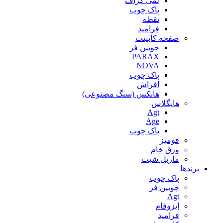
لمی گراف
پاک چوب
نقطه
فرامید
صفحه کابینت
چوبین فر
PARAX
NOVA
پاک چوب
افراش
هانکس (سنگ مصنوعی)
هایگلاس
Agt
Age
پاک چوب
فومیز
ورق خام
ماربل شیت
برندها
پاک چوب
چوبین فر
Agt
ایزوفام
فرامید