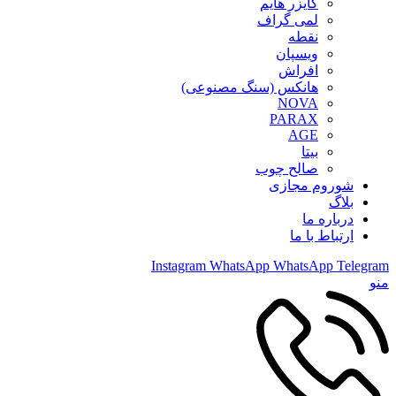
کایزر هایم
لمی گراف
نقطه
ویسپان
افراش
هانکس (سنگ مصنوعی)
NOVA
PARAX
AGE
بیتا
صالح چوب
شوروم مجازی
بلاگ
درباره ما
ارتباط با ما
Instagram
WhatsApp
WhatsApp
Telegram
منو