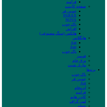
فرامید
صفحه کابینت
چوبین فر
PARAX
NOVA
پاک چوب
افراش
هانکس (سنگ مصنوعی)
هایگلاس
Agt
Age
پاک چوب
فومیز
ورق خام
ماربل شیت
برند‌ها
پاک چوب
چوبین فر
Agt
ایزوفام
فرامید
کایزر هایم
لمی گراف
نقطه