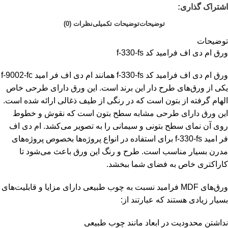
اشتراک گذاری:
توضیحات
توضیحات تکمیلی
نظرات (0)
توضیحات
ورق ام دی اف فرامید کد f-330-fs
ورق ام دی اف فرامید کد f-330-fs همانند
ام دی اف فر امید f-9002-fc
یکی از ورق‌های طرح دار این برند است. این ورق دارای طرحی خاص
الهام گرفته از بتون است که در رنگی از طیف ذغالی ارائه شده است.
این ورق دارای طرحی مشابه سطح بتون است که نقوش و خطوط
روی آن نمای سطح بتونی و سیمانی را به تصویر می‌کشد. ام دی اف
فر امید f-330-fs برای استفاده در انواع پروژه‌ها بخصوص پروژه‌های
مدرن بسیار مناسب است. طرح و رنگ این ورق باعث می‌شود تا
کاراکتری خاص به فضای شما ببخشد.
ورق‌های MDF فرامید نسبت به چوب طبیعی دارای مزایا و قابلیت‌های
بسیار زیادی هستند که عبارتند از:
نداشتن محدودیت در ابعاد مانند چوب طبیعی