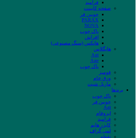
فرامید
صفحه کابینت
چوبین فر
PARAX
NOVA
پاک چوب
افراش
هانکس (سنگ مصنوعی)
هایگلاس
Agt
Age
پاک چوب
فومیز
ورق خام
ماربل شیت
برند‌ها
پاک چوب
چوبین فر
Agt
ایزوفام
فرامید
کایزر هایم
لمی گراف
نقطه