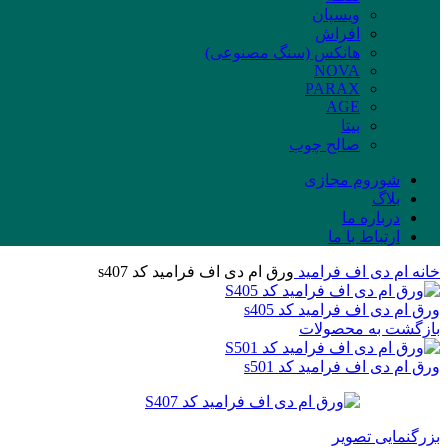
ویسپان
افراش
هانکس (سنگ مصنوعی)
NOVA
PARAX
AGE
بیتا
صالح چوب
شوروم مجازی
بلاگ
درباره ما
ارتباط با ما
خانه
ام دی اف
فرامید
ورق ام دی اف فرامید کد s407
ورق ام دی اف فرامید کد s405
بازگشت به محصولات
ورق ام دی اف فرامید کد s501
بزرگنمایی تصویر