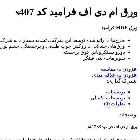
ورق ام دی اف فرامید کد s407
ورق MDF فرامید
طرح‌های ارائه شده توسط این شرکت، تشابه بسیاری به شرکت کل
ورق‌های چندلایی با روکش چوب طبیعی و برجستگی چشم نواز
دورو سینکرونایز، فوق برجسته
سوپرمات-آنتی فینگر
افزودن به مقایسه
افزودن به علاقه مندی
اشتراک گذاری:
توضیحات
توضیحات تکمیلی
نظرات (0)
توضیحات
ورق ام دی اف فرامید کد s407
ورق ام دی اف فرامید کد s407 یکی از ورق‌ه