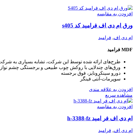
افزودن به مقایسه
ورق ام دی اف فرامید کد s405
ام دی اف
,
فرامید
MDF فرامید
طرح‌های ارائه شده توسط این شرکت، تشابه بسیاری به شرکت کل
ورق‌های چندلایی با روکش چوب طبیعی و برجستگی چشم نواز
دورو سینکرونایز، فوق برجسته
سوپرمات-آنتی فینگر
افزودن به علاقه مندی
مشاهده سریع
افزودن به مقایسه
ام دی اف فر امید h-3388-fz
ام دی اف
,
فرامید