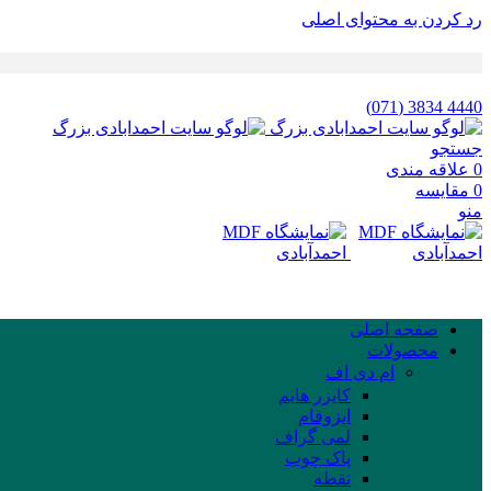
رد کردن به محتوای اصلی
4440 3834 (071)
جستجو
0
علاقه مندی
0
مقایسه
منو
صفحه اصلی
محصولات
ام دی اف
کایزر هایم
ایزوفام
لمی گراف
پاک چوب
نقطه