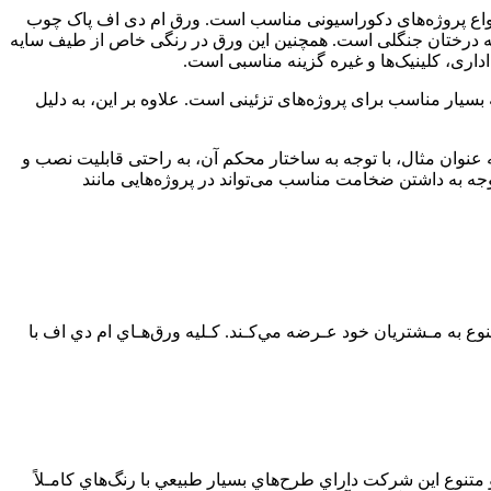
ع پروژه‌های دکوراسیونی مناسب است. ورق ام دی اف پاک چوب
تنه درختان جنگلی است. همچنین این ورق در رنگی خاص از طیف سایه
اری، کلینیک‌ها و غیره گزینه مناسبی است.
 است که بسیار مناسب برای پروژه‌های تزئینی است. علاوه بر این، به دلیل
می‌کند. به عنوان مثال، با توجه به ساختار محکم آن، به راحتی قابلیت نصب و
توجه به داشتن ضخامت مناسب می‌تواند در پروژه‌هایی مانند
دي اف با روکش‌هاي پي وي سي، هايگلاس و پي اي تي، محصولات خود را با بيش از 100 رنگ و طرح متنوع به مـشتريان خود عـرضه مي‌کـند. کـليه ورق‌هـاي ام دي اف با
نوع اين شرکت داراي طرح‌هاي بسيار طبيعي با رنگ‌هاي کامـلاً