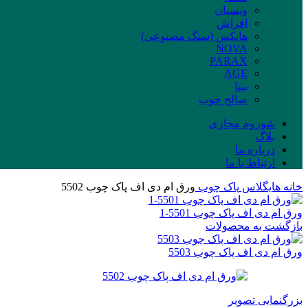
ویسپان
افراش
هانکس (سنگ مصنوعی)
NOVA
PARAX
AGE
بیتا
صالح چوب
شوروم مجازی
بلاگ
درباره ما
ارتباط با ما
خانه
هایگلاس
پاک چوب
ورق ام دی اف پاک چوب 5502
ورق ام دی اف پاک چوب 5501-1
بازگشت به محصولات
ورق ام دی اف پاک چوب 5503
بزرگنمایی تصویر