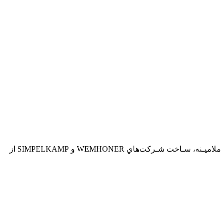
در مقابل باکتری‌های محیط از مقاومت بالایی برخوردار است (آنتی باکتریال) ماشـين آلات مورد استـفاده جـهت توليـد MDF و نئـوپان ملاميـنه، سـاخت شـرکت‌هاي WEMHONER و SIMPELKAMP از