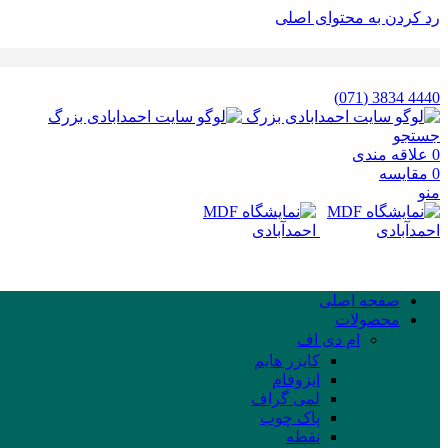
رد کردن به محتوای اصلی
4440 3834 (071)
جستجو
0
علاقه مندی
0
مقایسه
منو
صفحه اصلی
محصولات
ام دی اف
کایزر هایم
ایزوفام
لمی گراف
پاک چوب
نقطه