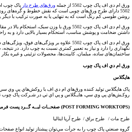
ورق ام دی اف پاک چوب 5502 از جمله
ورق‌های طرح دار
پاک چوب اس
5502 دارای طرح ورق‌های چوبی است که نقش خطوط و گره‌های روی
روشن طوسی کم رنگ است که به تنهایی یا به صورت ترکیب با دیگر ورق‌
ورق ام دی اف پاک چوب 5502 ورق با وزن سبک،
داشتن ضخامت و پوشش مناسب، استحکام بسیار بالایی دارد و به راح
ورق ام دی اف پاک چوب 5502 علاوه بر ویژگی‌
نگهداری را دارد و نیاز به تعمیر کمتری نسبت به چوب دارد. در نتیجه،
ساختمان‌های ساده، مبلمان، کابینت‌ها، محصولات تزئینی و غیره بکار ر
ورق ام دي اف پاک چوب
هایگلاس
روکـش‌هاي پي وي سي، هايـگلاس و پي اي تي در شـرکت پاک چوب تـحت ليـسانـس Friz گروه هومک
(POST FORMING WORKTOPS) صفحــات لبــه گــرد پست فرمينگ
طرح مات / طرح براق / طرح آرپا ايتاليا
گروه صنعتي پاک چوب را به جرأت مي‌توان پيشتاز توليد انواع صفحات