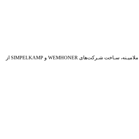
در مقابل باکتری‌های محیط از مقاومت بالایی برخوردار است (آنتی باکتریال) ماشـين آلات مورد استـفاده جـهت توليـد MDF و نئـوپان ملاميـنه، سـاخت شـرکت‌های WEMHONER و SIMPELKAMP از