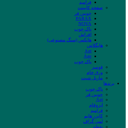
فرامید
صفحه کابینت
چوبین فر
PARAX
NOVA
پاک چوب
افراش
هانکس (سنگ مصنوعی)
هایگلاس
Agt
Age
پاک چوب
فومیز
ورق خام
ماربل شیت
برند‌ها
پاک چوب
چوبین فر
Agt
ایزوفام
فرامید
کایزر هایم
لمی گراف
نقطه