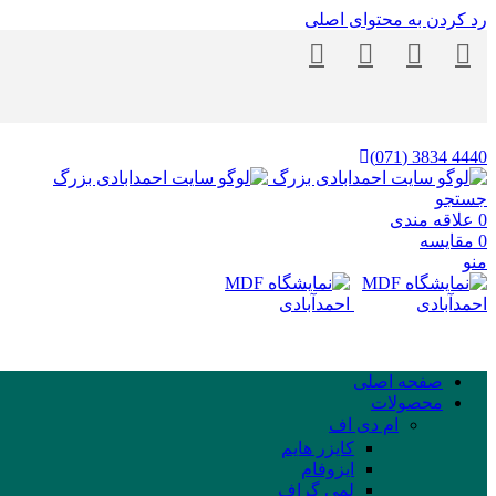
رد کردن به محتوای اصلی
4440 3834 (071)
جستجو
0
علاقه مندی
0
مقایسه
منو
صفحه اصلی
محصولات
ام دی اف
کایزر هایم
ایزوفام
لمی گراف