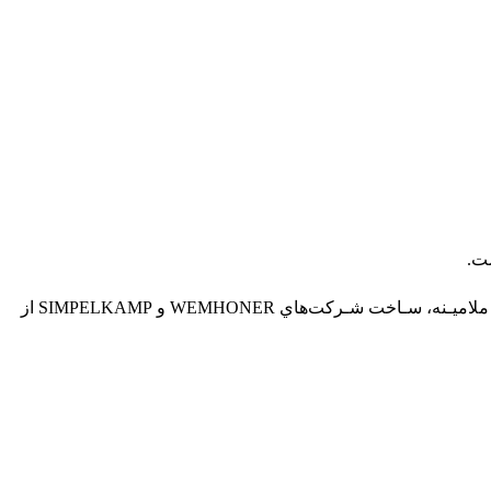
ست.
در مقابل باکتری‌های محیط از مقاومت بالایی برخوردار است (آنتی باکتریال) ماشـين آلات مورد استـفاده جـهت توليـد MDF و نئـوپان ملاميـنه، سـاخت شـرکت‌هاي WEMHONER و SIMPELKAMP از