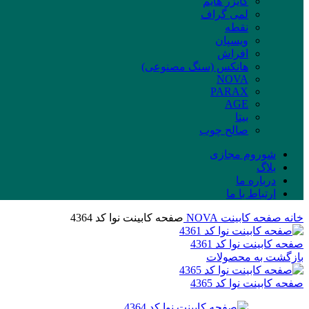
کایزر هایم
لمی گراف
نقطه
ویسپان
افراش
هانکس (سنگ مصنوعی)
NOVA
PARAX
AGE
بیتا
صالح چوب
شوروم مجازی
بلاگ
درباره ما
ارتباط با ما
خانه
صفحه کابینت
NOVA
صفحه کابینت نوا کد 4364
صفحه کابینت نوا کد 4361
بازگشت به محصولات
صفحه کابینت نوا کد 4365