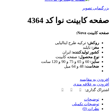
بزرگنمایی تصویر
صفحه کابینت نوا کد 4364
صفحه کابینت Nova:
روکش:
ترکیه طرح ایتالیایی
مغز:
تایلند
کشور تولیدکننده:
ایران
نوع محصول:
صفحه کابینت
سایز:
60 و 65 و 75 و 90 و 120 سانت
ضخامت:
48 و 64 میل
افزودن به مقایسه
افزودن به علاقه مندی
اشتراک گذاری:
توضیحات
توضیحات تکمیلی
نظرات (0)