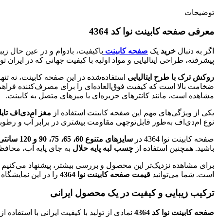
توضیحات
معرفی صفحه کابینت نوا کد 4364
اگر به دنبال
خرید
یک
صفحه کابینت
باکیفیت، بادوام و در عین حال زیب
پیشرفته، طراحی ایتالیایی و مواد اولیه با کیفیت جهانی که در ایران تول
روکش ترک با طرح ایتالیایی
استفاده‌شده در این صفحه کابینت، نه تنه
ضخامت بالا است که کیفیت فوق‌العاده‌ای را برای مصرف‌کننده فراهم 
مشاهده است، مانند کانترهای جزیره‌ای یا میزهای متصل به کابینت.
یکی از ویژگی‌های مهم این صفحه کابینت استفاده از
مغز ام‌دی‌اف تایل
نوع ام‌دی‌اف به‌طور قابل‌توجهی مقاومت بیشتری در برابر آب و رطوبت
صفحه کابینت نوا 4364 در
سایزهای متنوع 60، 65، 75، 90 و 120 سانتی‌متر
باشید. همچنین استفاده از
چسب لبه پایه حلال
به جای پایه آب، محافظت از مغز MDF در برابر نفو
برای مشاهده نزدیک‌تر این محصول و بررسی بیشتر، پیشنهاد می‌کنیم 
است. شما می‌توانید
قیمت صفحه کابینت نوا 4364
را در این نمایشگاه 
ترکیب زیبایی و کیفیت در یک محصول ایرانی
صفحه کابینت نوا کد 4364
نمادی از تولید با کیفیت ایرانی با استفاده