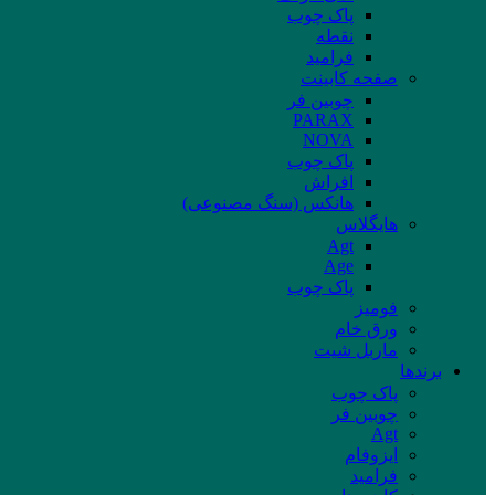
پاک چوب
نقطه
فرامید
صفحه کابینت
چوبین فر
PARAX
NOVA
پاک چوب
افراش
هانکس (سنگ مصنوعی)
هایگلاس
Agt
Age
پاک چوب
فومیز
ورق خام
ماربل شیت
برند‌ها
پاک چوب
چوبین فر
Agt
ایزوفام
فرامید